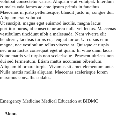
volutpat consectetur varius. Aliquam erat volutpat. Interdum
et malesuada fames ac ante ipsum primis in faucibus.
Maecenas in justo pellentesque, blandit justo in, congue dui.
Aliquam erat volutpat.
Ut suscipit, magna eget euismod iaculis, magna lacus
porttitor purus, id consectetur arcu nulla vel lectus. Maecenas
vestibulum tincidunt nibh a malesuada. Nam viverra elit
hendrerit, facilisis turpis eu, feugiat tortor. Ut cursus enim
magna, nec vestibulum tellus viverra at. Quisque et turpis
nec urna luctus consequat eget ut quam. In vitae diam lacus.
Nunc mattis vel turpis non scelerisque. Praesent ultrices non
dui sed fermentum. Etiam mattis accumsan bibendum.
Aliquam id ornare turpis. Vivamus sit amet elementum ante.
Nulla mattis mollis aliquam. Maecenas scelerisque lorem
maximus convallis sodales.
Emergency Medicine Medical Education at BIDMC
Secondary menu
About